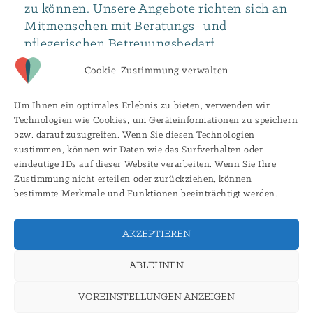
zu können. Unsere Angebote richten sich an
Mitmenschen mit Beratungs- und
pflegerischen Betreuungsbedarf.
Cookie-Zustimmung verwalten
Unsere Dienstleistungen erbringen wir
gerne bei Ihnen zu Hause sowie auch in
Um Ihnen ein optimales Erlebnis zu bieten, verwenden wir
ambulant
betreuten Wohngemeinschaften
Technologien wie Cookies, um Geräteinformationen zu speichern
und in unserer
Seniorenwohngemeinschaft
bzw. darauf zuzugreifen. Wenn Sie diesen Technologien
zustimmen, können wir Daten wie das Surfverhalten oder
„An der Rackstädt“.
eindeutige IDs auf dieser Website verarbeiten. Wenn Sie Ihre
Zustimmung nicht erteilen oder zurückziehen, können
SIE ERREICHEN UNS UNTER –
(03394)
bestimmte Merkmale und Funktionen beeinträchtigt werden.
400 73 87
oder per
E-Mail
AKZEPTIEREN
ABLEHNEN
©
2026
A&S Nachbarschaftspflege Wittstock GmbH |
Mail
wittstock@nachbarschafts-pflege.de
|
Tel
(03394) 400 73 87
Impressum
|
Datenschutz
VOREINSTELLUNGEN ANZEIGEN